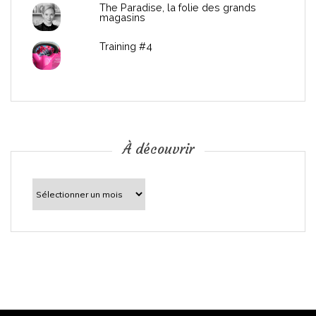
The Paradise, la folie des grands
a
magasins
r
Training #4
t
i
c
À découvrir
l
À
découvrir
e