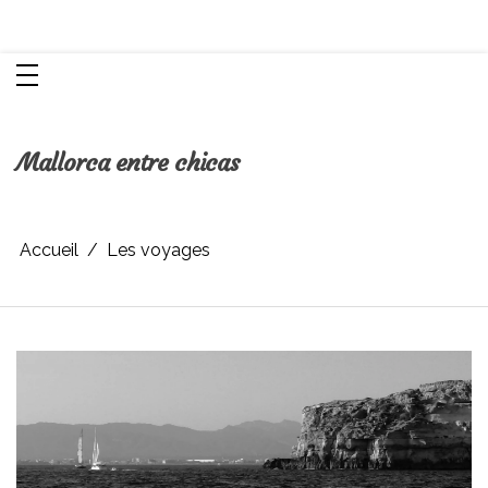
Aller
Chroniques d'une femme
au
contenu
Mallorca entre chicas
Accueil
Les voyages