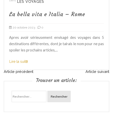
Dans
LES VOYAGES
La bella vita e Italia – Rome
20 octobre 2023
0
Apres avoir sérieusement envisagé des voyages dans 5
destinations différentes, dont je tairais le nom pour ne pas
spoiler les prochains articles,...
Lire la suite
N
Article précédent
Article suivant
Trouver un article:
a
Rechercher :
v
i