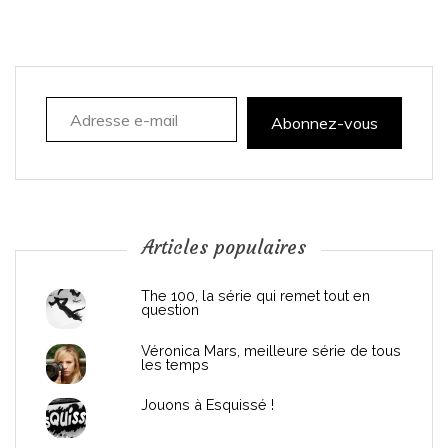
g
a
Adresse e-mail
t
Abonnez-vous
i
o
n
Articles populaires
d
The 100, la série qui remet tout en
question
e
Véronica Mars, meilleure série de tous
les temps
l
Jouons à Esquissé !
’