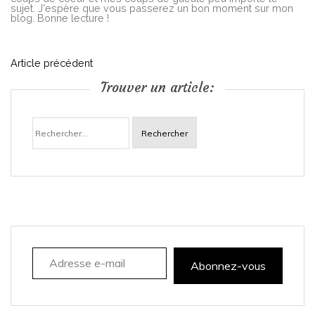
sujet. J'espère que vous passerez un bon moment sur mon
blog. Bonne lecture !
N
Article précédent
Trouver un article:
a
Rechercher :
v
i
g
a
Adresse e-mail
t
Abonnez-vous
i