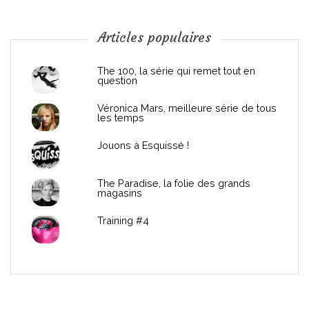
o
n
Articles populaires
d
The 100, la série qui remet tout en
question
e
Véronica Mars, meilleure série de tous
les temps
l
Jouons à Esquissé !
’
The Paradise, la folie des grands
a
magasins
r
Training #4
t
i