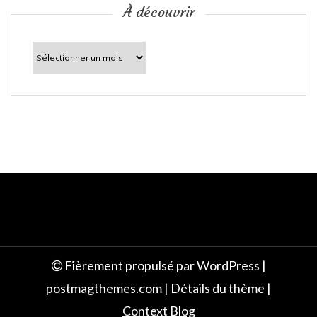
c
À découvrir
l
À
découvrir
e
Fièrement propulsé par WordPress
|
postmagthemes.com
|
Détails du thème
|
Context Blog