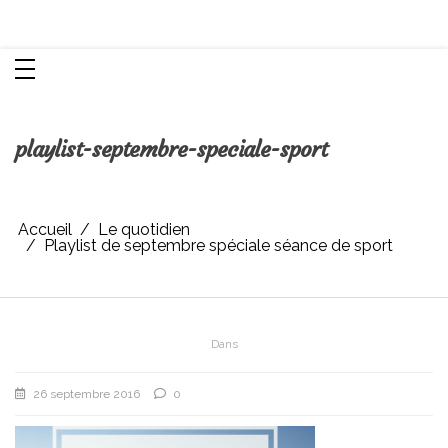
Aller
Chroniques d'une femme
au
contenu
playlist-septembre-speciale-sport
Accueil
Le quotidien
Playlist de septembre spéciale séance de sport
Dans
26 septembre 2016
0