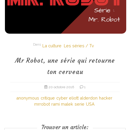
Dans
La culture
Les séries / Tv
Mr Robot, une série qui retourne
ton cerveau
20 octobre 2016
1
anonymous
critique
cyber
eliott alderdon
hacker
mrrobot
rami malek
serie
USA
Trouver un article: