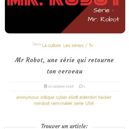
Dans
La culture
Les séries / Tv
Mr Robot, une série qui retourne
ton cerveau
20 octobre 2016
1
anonymous
critique
cyber
eliott alderdon
hacker
mrrobot
rami malek
serie
USA
Trouver un article: