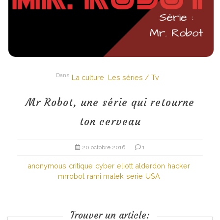
Dans
La culture
Les séries / Tv
Mr Robot, une série qui retourne
ton cerveau
20 octobre 2016
1
anonymous
critique
cyber
eliott alderdon
hacker
mrrobot
rami malek
serie
USA
Trouver un article: