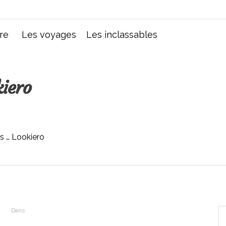
Chroniques d'une femme
re
Les voyages
Les inclassables
iero
us … Lookiero
Dans