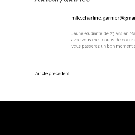
mlle.charline.garnier@gma
Jeune étudiante de 23 ans en Ma
avec vous mes coups de coeur e
vous passerez un bon moment s
N
Article précédent
a
v
i
g