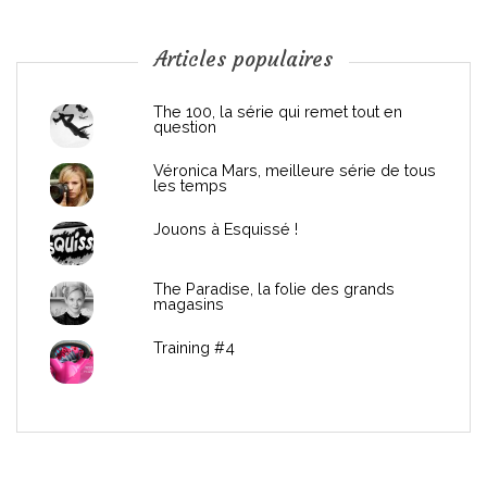
o
n
Articles populaires
d
The 100, la série qui remet tout en
question
e
Véronica Mars, meilleure série de tous
les temps
l
Jouons à Esquissé !
’
The Paradise, la folie des grands
a
magasins
r
Training #4
t
i