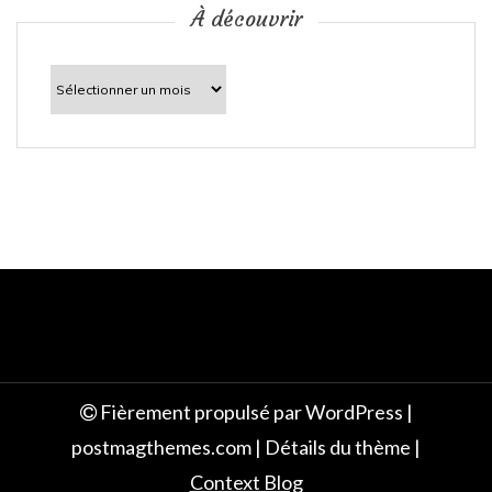
c
À découvrir
l
À
découvrir
e
Fièrement propulsé par WordPress
|
postmagthemes.com
|
Détails du thème
|
Context Blog