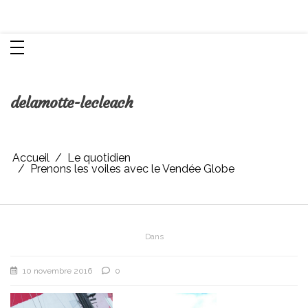
Aller
Chroniques d'une femme
au
contenu
delamotte-lecleach
Accueil
Le quotidien
Prenons les voiles avec le Vendée Globe
Dans
10 novembre 2016
0