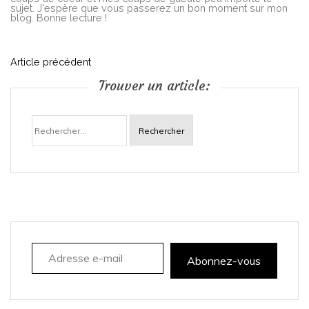
sujet. J'espère que vous passerez un bon moment sur mon
blog. Bonne lecture !
N
Article précédent
Trouver un article:
a
Rechercher :
v
i
g
a
Adresse e-mail
t
Abonnez-vous
i