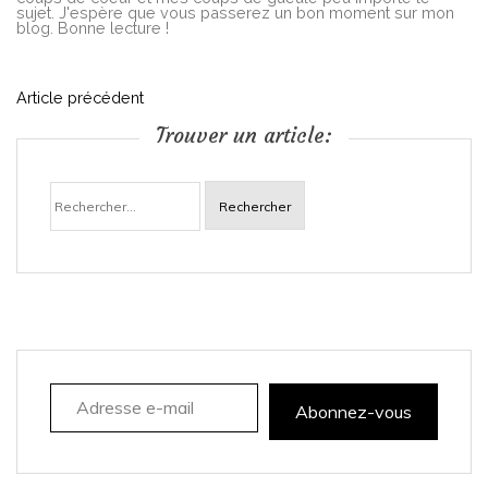
sujet. J'espère que vous passerez un bon moment sur mon
blog. Bonne lecture !
N
Article précédent
Trouver un article:
a
Rechercher :
v
i
g
a
Adresse e-mail
t
Abonnez-vous
i