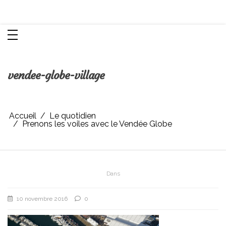
Aller
Chroniques d'une femme
au
contenu
vendee-globe-village
Accueil
Le quotidien
Prenons les voiles avec le Vendée Globe
Dans
10 novembre 2016
0