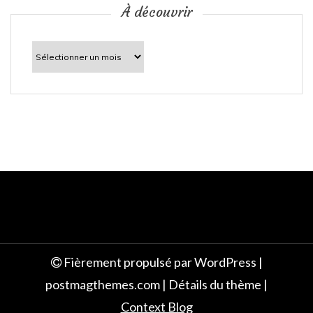
c
À découvrir
l
À
découvrir
e
Fièrement propulsé par WordPress
|
postmagthemes.com
|
Détails du thème
|
Context Blog