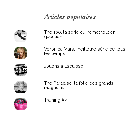
o
n
Articles populaires
d
The 100, la série qui remet tout en
question
e
Véronica Mars, meilleure série de tous
les temps
l
Jouons à Esquissé !
’
The Paradise, la folie des grands
a
magasins
r
Training #4
t
i