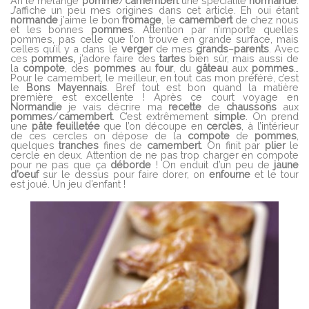
Ah le mélange
pomme
/
camembert
une spécialité
normande
.
J’affiche un peu mes origines dans cet article. Eh oui étant
normande
j’aime le bon
fromage
, le
camembert
de chez nous
et les bonnes
pommes
. Attention par n’importe quelles
pommes, pas celle que l’on trouve en grande surface, mais
celles qu’il y a dans le
verger
de mes
grands
–
parents
. Avec
ces
pommes,
j’adore faire des
tartes
bien sûr, mais aussi de
la
compote
, des
pommes
au
four
, du
gâteau
aux
pommes
…
Pour le camembert, le meilleur, en tout cas mon préféré, c’est
le
Bons Mayennais
. Bref tout est bon quand la matière
première est excellente ! Après ce court voyage en
Normandie
je vais décrire ma
recette
de
chaussons
aux
pommes
/
camembert
. C’est extrêmement
simple
. On prend
une
pâte
feuilletée
que l’on découpe en
cercles
, à l’intérieur
de ces cercles on dépose de la
compote
de
pommes
,
quelques
tranches
fines de
camembert
. On finit par
plier
le
cercle en deux. Attention de ne pas trop charger en compote
pour ne pas que ça
déborde
! On enduit d’un peu de
jaune
d’oeuf
sur le dessus pour faire dorer, on
enfourne
et le tour
est joué. Un jeu d’enfant !