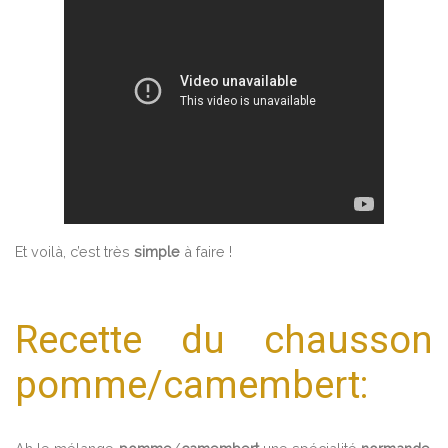
Et voilà, c’est très
simple
à faire !
Recette du chausson
pomme/camembert: