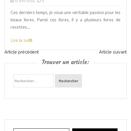
12 avril 2024
0
Ces derniers temps, je voue une véritable passion pour les
beaux livres. Parmi ces livres, il y a plusieurs livres de
recettes....
Lire la suite
N
Article précédent
Article suivant
Trouver un article:
a
Rechercher :
v
i
g
a
Adresse e-mail