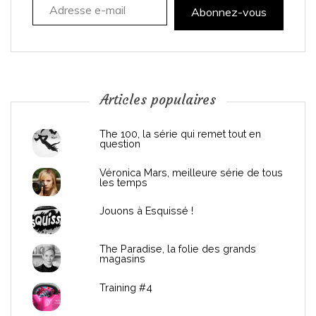
t
Abonnez-vous
i
o
n
Articles populaires
d
The 100, la série qui remet tout en
question
e
Véronica Mars, meilleure série de tous
les temps
l
Jouons à Esquissé !
’
The Paradise, la folie des grands
a
magasins
r
Training #4