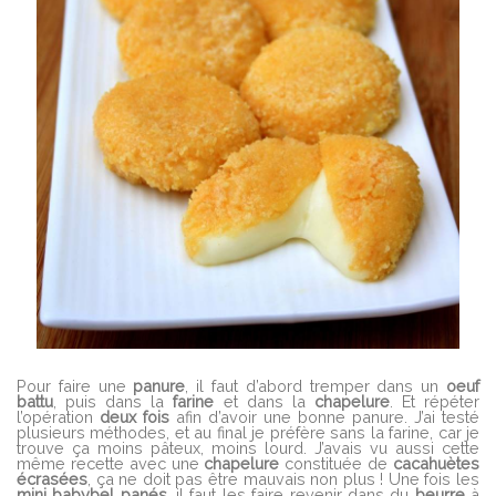
Pour faire une
panure
, il faut d’abord tremper dans un
oeuf
battu
, puis dans la
farine
et dans la
chapelure
. Et répéter
l’opération
deux
fois
afin d’avoir une bonne panure. J’ai testé
plusieurs méthodes, et au final je préfère sans la farine, car je
trouve ça moins pâteux, moins lourd. J’avais vu aussi cette
même recette avec une
chapelure
constituée de
cacahuètes
écrasées
, ça ne doit pas être mauvais non plus ! Une fois les
mini
babybel
panés
, il faut les faire revenir dans du
beurre
à