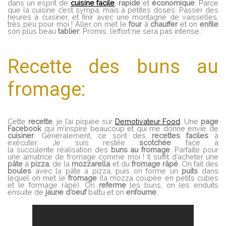
dans un esprit de
cuisine
facile
,
rapide
et
économique
. Parce
que la cuisine c’est sympa, mais à petites doses. Passer des
heures à cuisiner, et finir avec une montagne de vaisselles,
très peu pour moi ! Aller on met le
four
à
chauffer
et on
enfile
son plus beau
tablier
. Promis, l’effort ne sera pas intense.
Recette des buns au
fromage:
Cette
recette
, je l’ai piquée sur
Demotivateur Food
. Une
page
Facebook
qui m’inspire beaucoup et qui me donne envie de
cuisiner
. Généralement, ce sont des
recettes
faciles
à
exécuter. Je suis restée
scotchée
face à
la succulente réalisation des
buns
au
fromage
. Parfaite pour
une amatrice de fromage comme moi ! Il suffit d’acheter une
pâte
à
pizza
, de la
mozzarella
et du
fromage
râpé
. On fait des
boules
avec la pâte à pizza, puis on forme un
puits
dans
lequel on met le
fromage
(la mozza coupée en petits cubes
et le formage râpé). On
referme
les buns, on les enduits
ensuite de
jaune
d’oeuf
battu et on
enfourne
.