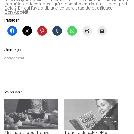
la
poêle
de façon à ce qu’ils soient bien
dorés
. Et c’est prêt !
Déjà ? Eh oui j’avais dit que ce serait
rapide
et
efficace
.
Bon Appétit !
Partager :
J’aime ça :
chargement…
Voir aussi :
Mes applis pour trouver
Tronche de cake ! (Mon