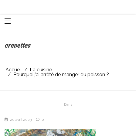
Aller
Chroniques d'une femme
au
contenu
crevettes
Accueil
La cuisine
Pourquoi j’ai arrêté de manger du poisson ?
Dans
20 avril 2023
0