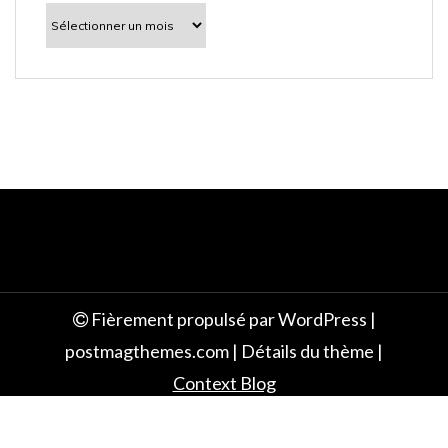
l
À
découvrir
e
Fièrement propulsé par WordPress
|
postmagthemes.com
|
Détails du thème
|
Context Blog