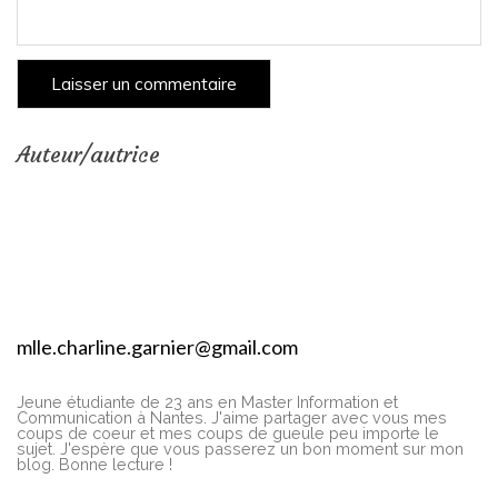
Auteur/autrice
mlle.charline.garnier@gmail.com
Jeune étudiante de 23 ans en Master Information et
Communication à Nantes. J'aime partager avec vous mes
coups de coeur et mes coups de gueule peu importe le
sujet. J'espère que vous passerez un bon moment sur mon
blog. Bonne lecture !