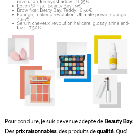
revolution, Ice eyeshadow : 11,95€
Lotion SPF 50, Beauty Bay : 9€
Brow fixer, Beuty Bay, Teddy : 6,50€
Eponge, makeup revolution, Ultimate power sponge :
4,95€
Serum cheveux, revolution haircare, glossy shine anti-
frizz : 7,50€
Pour conclure, je suis devenue adepte de
Beauty Bay
.
Des
prix
raisonnables
, des produits de
qualité
. Quoi