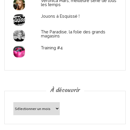
Véronica Mars, meilleure série de tous
les temps
l
Jouons à Esquissé !
’
The Paradise, la folie des grands
a
magasins
r
Training #4
t
i
c
À découvrir
l
À
découvrir
e