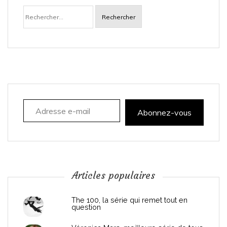
Rechercher :
v
i
g
a
Adresse e-mail
t
Abonnez-vous
i
o
n
Articles populaires
d
The 100, la série qui remet tout en
question
e