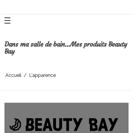
Aller
Chroniques d'une femme
au
contenu
Dans ma salle de bain…Mes produits Beauty
Bay
Accueil
L'apparence