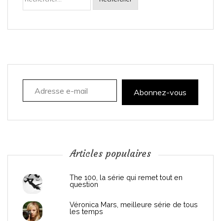
v
i
g
a
Adresse e-mail
t
Abonnez-vous
i
o
n
Articles populaires
d
The 100, la série qui remet tout en
question
e
Véronica Mars, meilleure série de tous
les temps