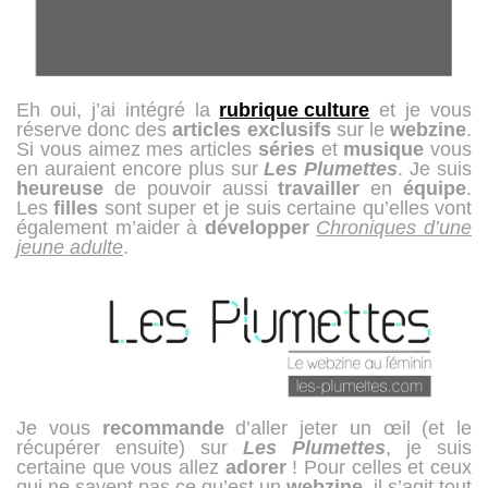
Eh oui, j’ai intégré la
rubrique
culture
et je vous
réserve donc des
articles
exclusifs
sur le
webzine
.
Si vous aimez mes articles
séries
et
musique
vous
en auraient encore plus sur
Les Plumettes
. Je suis
heureuse
de pouvoir aussi
travailler
en
équipe
.
Les
filles
sont super et je suis certaine qu’elles vont
également m’aider à
développer
Chroniques d’une
jeune adulte
.
Je vous
recommande
d’aller jeter un œil (et le
récupérer ensuite) sur
Les Plumettes
, je suis
certaine que vous allez
adorer
! Pour celles et ceux
qui ne savent pas ce qu’est un
webzine
, il s’agit tout