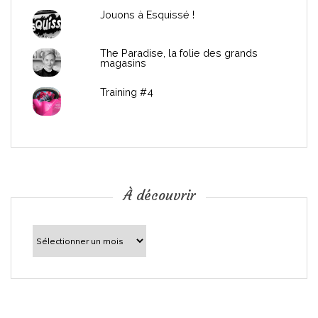
l
Jouons à Esquissé !
’
The Paradise, la folie des grands
a
magasins
r
Training #4
t
i
c
À découvrir
l
À
découvrir
e