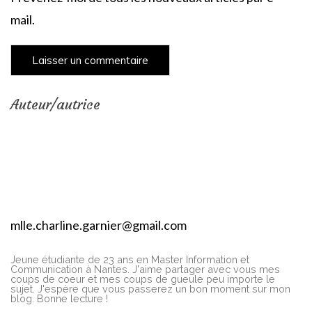
mail.
Auteur/autrice
mlle.charline.garnier@gmail.com
Jeune étudiante de 23 ans en Master Information et
Communication à Nantes. J'aime partager avec vous mes
coups de coeur et mes coups de gueule peu importe le
sujet. J'espère que vous passerez un bon moment sur mon
blog. Bonne lecture !