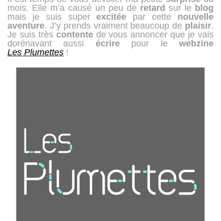
mois. Elle m’a causé un peu de
retard
sur le
blog
mais je suis super
excitée
par cette
nouvelle
aventure
. J’y prends vraiment beaucoup de
plaisir
.
Je suis très
contente
de vous annoncer que je vais
dorénavant aussi
écrire
pour le
webzine
Les Plumettes
!