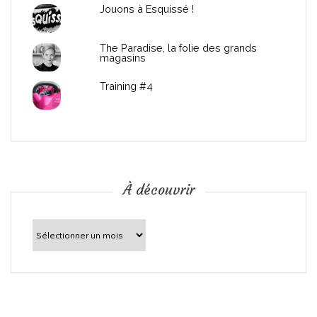
Jouons à Esquissé !
’
The Paradise, la folie des grands
a
magasins
r
Training #4
t
i
c
À découvrir
l
À
découvrir
e