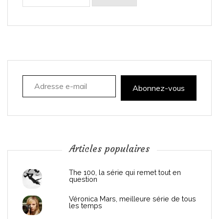
i
g
a
Adresse e-mail
t
Abonnez-vous
i
o
n
Articles populaires
d
The 100, la série qui remet tout en
question
e
Véronica Mars, meilleure série de tous
les temps
l