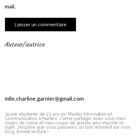
mail.
Auteur/autrice
mlle.charline.garnier@gmail.com
Jeune étudiante de 23 ans en Master Information et
Communication à Nantes. J'aime partager avec vous mes
coups de coeur et mes coups de gueule peu importe le
sujet. J'espère que vous passerez un bon moment sur mon
blog. Bonne lecture !