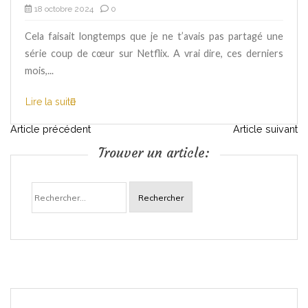
18 octobre 2024
0
Cela faisait longtemps que je ne t’avais pas partagé une
série coup de cœur sur Netflix. A vrai dire, ces derniers
mois,...
Lire la suite
N
Article précédent
Article suivant
Trouver un article:
a
Rechercher :
v
i
g
a