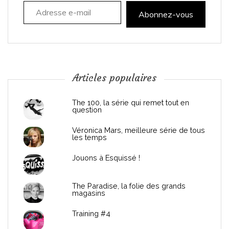
Adresse e-mail
t
Abonnez-vous
i
o
n
Articles populaires
d
The 100, la série qui remet tout en
question
e
Véronica Mars, meilleure série de tous
les temps
l
Jouons à Esquissé !
’
The Paradise, la folie des grands
a
magasins
r
Training #4